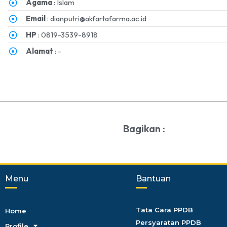
Agama
: Islam
Email
: dianputri@akfartafarma.ac.id
HP
: 0819-3539-8918
Alamat
: -
Bagikan :
Menu
Bantuan
Tata Cara PPDB
Home
Persyaratan PPDB
Profile