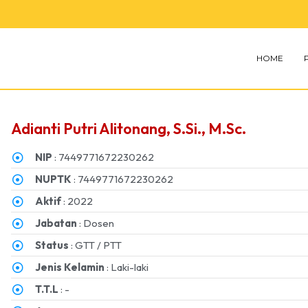
HOME
Adianti Putri Alitonang, S.Si., M.Sc.
NIP
: 7449771672230262
NUPTK
: 7449771672230262
Aktif
: 2022
Jabatan
: Dosen
Status
: GTT / PTT
Jenis Kelamin
: Laki-laki
T.T.L
: -