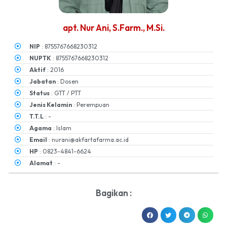
apt. Nur Ani, S.Farm., M.Si.
NIP
: 8755767668230312
NUPTK
: 8755767668230312
Aktif
: 2016
Jabatan
: Dosen
Status
: GTT / PTT
Jenis Kelamin
: Perempuan
T.T.L
: -
Agama
: Islam
Email
: nurani@akfartafarma.ac.id
HP
: 0823-4841-6624
Alamat
: -
Bagikan :