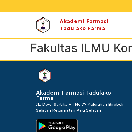
Akademi Farmasi
Tadulako Farma
Fakultas ILMU Ko
dibuat oleh rrdigital.id
Akademi Farmasi Tadulako
Farma
JL. Dewi Sartika VII No.77 Kelurahan Birobuli
Selatan Kecamatan Palu Selatan