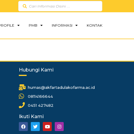
PROFILE
PMB
INFORMASI
KONTAK
Hubungi Kami
humas@akfartadulakofarma.ac.id
08114166644
0451 427482
Ikuti Kami