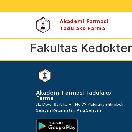
Akademi Farmasi
Tadulako Farma
Fakultas Kedokte
dibuat oleh rrdigital.id
Akademi Farmasi Tadulako
Farma
JL. Dewi Sartika VII No.77 Kelurahan Birobuli
Selatan Kecamatan Palu Selatan