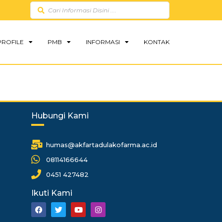
PROFILE
PMB
INFORMASI
KONTAK
Hubungi Kami
humas@akfartadulakofarma.ac.id
08114166644
0451 427482
Ikuti Kami