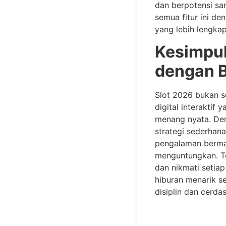
dan berpotensi s
semua fitur ini d
yang lebih lengk
Kesimpul
dengan B
Slot 2026 bukan s
digital interaktif
menang nyata. De
strategi sederhan
pengalaman berma
menguntungkan. Te
dan nikmati setia
hiburan menarik s
disiplin dan cerdas