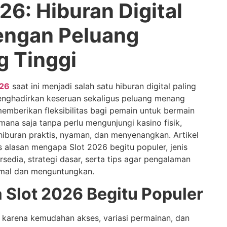
26: Hiburan Digital
engan Peluang
 Tinggi
026
saat ini menjadi salah satu hiburan digital paling
enghadirkan keseruan sekaligus peluang menang
memberikan fleksibilitas bagi pemain untuk bermain
mana saja tanpa perlu mengunjungi kasino fisik,
hiburan praktis, nyaman, dan menyenangkan. Artikel
 alasan mengapa Slot 2026 begitu populer, jenis
sedia, strategi dasar, serta tips agar pengalaman
imal dan menguntungkan.
Slot 2026 Begitu Populer
i karena kemudahan akses, variasi permainan, dan