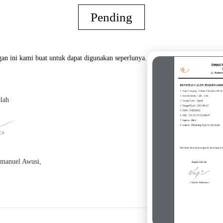
Pending
an ini kami buat untuk dapat digunakan seperlunya.
lah
Oran
 Emanuel Awusi,
( 