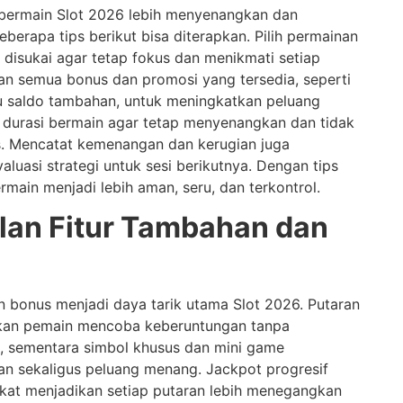
bermain Slot 2026 lebih menyenangkan dan
erapa tips berikut bisa diterapkan. Pilih permainan
disukai agar tetap fokus dan menikmati setiap
an semua bonus dan promosi yang tersedia, seperti
au saldo tambahan, untuk meningkatkan peluang
durasi bermain agar tetap menyenangkan dan tidak
. Mencatat kemenangan dan kerugian juga
uasi strategi untuk sesi berikutnya. Dengan tips
rmain menjadi lebih aman, seru, dan terkontrol.
an Fitur Tambahan dan
n bonus menjadi daya tarik utama Slot 2026. Putaran
kan pemain mencoba keberuntungan tanpa
, sementara simbol khusus dan mini game
n sekaligus peluang menang. Jackpot progresif
kat menjadikan setiap putaran lebih menegangkan