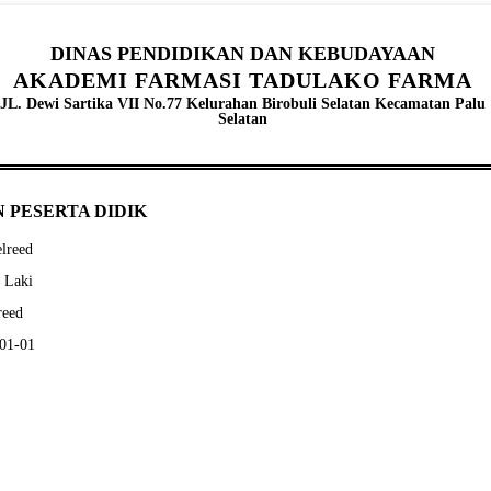
DINAS PENDIDIKAN DAN KEBUDAYAAN
AKADEMI FARMASI TADULAKO FARMA
JL. Dewi Sartika VII No.77 Kelurahan Birobuli Selatan Kecamatan Palu
Selatan
 PESERTA DIDIK
lreed
- Laki
reed
-01-01