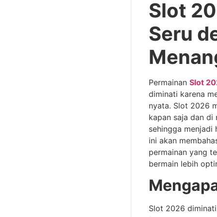
Slot 20
Seru d
Menang
Permainan
Slot 2
diminati karena m
nyata. Slot 2026 
kapan saja dan di 
sehingga menjadi 
ini akan membahas
permainan yang ter
bermain lebih opt
Mengapa 
Slot 2026 diminat