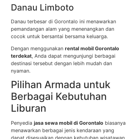
Danau Limboto
Danau terbesar di Gorontalo ini menawarkan
pemandangan alam yang menenangkan dan
cocok untuk bersantai bersama keluarga.
Dengan menggunakan
rental mobil Gorontalo
terdekat
, Anda dapat mengunjungi berbagai
destinasi tersebut dengan lebih mudah dan
nyaman.
Pilihan Armada untuk
Berbagai Kebutuhan
Liburan
Penyedia
jasa sewa mobil di Gorontalo
biasanya
menawarkan berbagai jenis kendaraan yang
dapat disesuaikan dengan kebutuhan wisatawan.