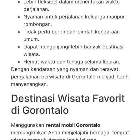
Lebih fleksibel dalam menentukan waktu
perjalanan.
Nyaman untuk perjalanan keluarga maupun
rombongan.
Tidak perlu berpindah-pindah kendaraan
umum.
Dapat mengunjungi lebih banyak destinasi
wisata.
Hemat waktu dan tenaga selama liburan.
Dengan kendaraan yang nyaman dan terawat,
pengalaman berwisata di Gorontalo menjadi lebih
menyenangkan.
Destinasi Wisata Favorit
di Gorontalo
Menggunakan
rental mobil Gorontalo
memungkinkan Anda menjelajahi berbagai tempat
wisata menarik dengan lebih leluasa.