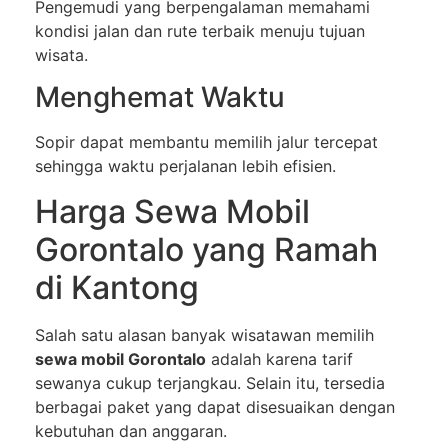
Pengemudi yang berpengalaman memahami
kondisi jalan dan rute terbaik menuju tujuan
wisata.
Menghemat Waktu
Sopir dapat membantu memilih jalur tercepat
sehingga waktu perjalanan lebih efisien.
Harga Sewa Mobil
Gorontalo yang Ramah
di Kantong
Salah satu alasan banyak wisatawan memilih
sewa mobil Gorontalo
adalah karena tarif
sewanya cukup terjangkau. Selain itu, tersedia
berbagai paket yang dapat disesuaikan dengan
kebutuhan dan anggaran.