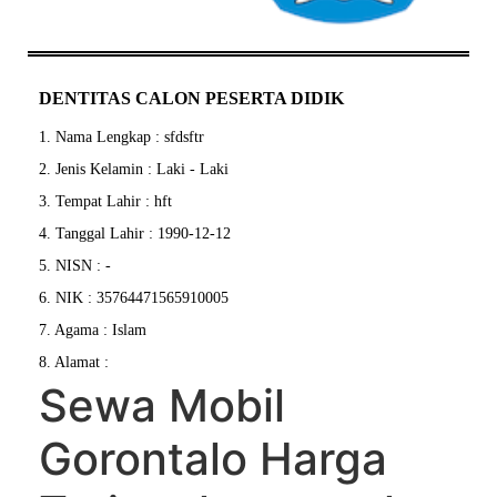
DENTITAS CALON PESERTA DIDIK
1. Nama Lengkap : sfdsftr
2. Jenis Kelamin : Laki - Laki
3. Tempat Lahir : hft
4. Tanggal Lahir : 1990-12-12
5. NISN : -
6. NIK : 35764471565910005
7. Agama : Islam
8. Alamat :
Sewa Mobil
Gorontalo Harga