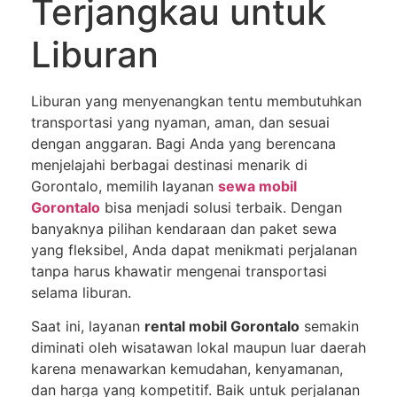
Terjangkau untuk
Liburan
Liburan yang menyenangkan tentu membutuhkan
transportasi yang nyaman, aman, dan sesuai
dengan anggaran. Bagi Anda yang berencana
menjelajahi berbagai destinasi menarik di
Gorontalo, memilih layanan
sewa mobil
Gorontalo
bisa menjadi solusi terbaik. Dengan
banyaknya pilihan kendaraan dan paket sewa
yang fleksibel, Anda dapat menikmati perjalanan
tanpa harus khawatir mengenai transportasi
selama liburan.
Saat ini, layanan
rental mobil Gorontalo
semakin
diminati oleh wisatawan lokal maupun luar daerah
karena menawarkan kemudahan, kenyamanan,
dan harga yang kompetitif. Baik untuk perjalanan