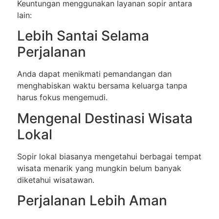
Keuntungan menggunakan layanan sopir antara
lain:
Lebih Santai Selama
Perjalanan
Anda dapat menikmati pemandangan dan
menghabiskan waktu bersama keluarga tanpa
harus fokus mengemudi.
Mengenal Destinasi Wisata
Lokal
Sopir lokal biasanya mengetahui berbagai tempat
wisata menarik yang mungkin belum banyak
diketahui wisatawan.
Perjalanan Lebih Aman