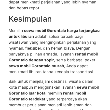
dapat menikmati perjalanan yang lebih nyaman
dan bebas repot.
Kesimpulan
Memilih
sewa mobil Gorontalo harga terjangkau
untuk liburan
adalah solusi terbaik bagi
wisatawan yang menginginkan perjalanan yang
nyaman, fleksibel, dan hemat biaya. Dengan
banyaknya pilihan armada, layanan
rental mobil
Gorontalo dengan sopir
, serta berbagai paket
sewa mobil Gorontalo murah
, Anda dapat
menikmati liburan tanpa kendala transportasi.
Baik untuk menjelajahi destinasi wisata dalam
kota maupun menggunakan layanan
sewa mobil
Gorontalo luar kota
, memilih
rental mobil
Gorontalo terdekat
yang terpercaya akan
membuat perjalanan menjadi lebih aman dan