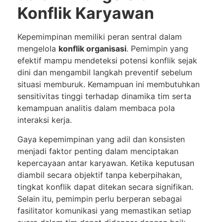
Konflik Karyawan
Kepemimpinan memiliki peran sentral dalam
mengelola
konflik organisasi
. Pemimpin yang
efektif mampu mendeteksi potensi konflik sejak
dini dan mengambil langkah preventif sebelum
situasi memburuk. Kemampuan ini membutuhkan
sensitivitas tinggi terhadap dinamika tim serta
kemampuan analitis dalam membaca pola
interaksi kerja.
Gaya kepemimpinan yang adil dan konsisten
menjadi faktor penting dalam menciptakan
kepercayaan antar karyawan. Ketika keputusan
diambil secara objektif tanpa keberpihakan,
tingkat konflik dapat ditekan secara signifikan.
Selain itu, pemimpin perlu berperan sebagai
fasilitator komunikasi yang memastikan setiap