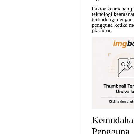
Faktor keamanan ju
teknologi keamanan
terlindungi dengan
pengguna ketika me
platform.
Kemudahan
Pengguna