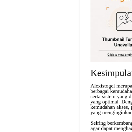
Kesimpula
Alexistogel merupa
berbagai kemudahan
serta sistem yang
yang optimal. Den
kemudahan akses, 
yang menginginkan 
Seiring berkembang
agar dapat menghad