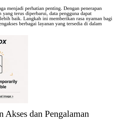
ga menjadi perhatian penting. Dengan penerapan
 yang terus diperbarui, data pengguna dapat
 lebih baik. Langkah ini memberikan rasa nyaman bagi
ngakses berbagai layanan yang tersedia di dalam
 Akses dan Pengalaman