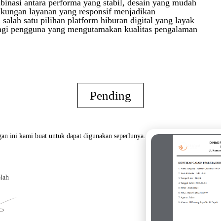
nasi antara performa yang stabil, desain yang mudah
ukungan layanan yang responsif menjadikan
 salah satu pilihan platform hiburan digital yang layak
agi pengguna yang mengutamakan kualitas pengalaman
Pending
an ini kami buat untuk dapat digunakan seperlunya.
lah
Oran