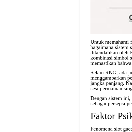
Untuk memahami fe
bagaimana sistem s
dikendalikan oleh
kombinasi simbol se
memastikan bahwa t
Selain RNG, ada ju
menggambarkan per
jangka panjang. N
sesi permainan sing
Dengan sistem ini, 
sebagai persepsi pe
Faktor Psi
Fenomena slot gaco