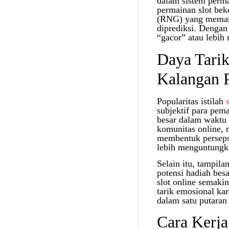
dalam sistem perma
permainan slot be
(RNG) yang memasti
diprediksi. Dengan
“gacor” atau lebih
Daya Tarik
Kalangan 
Popularitas istilah
subjektif para pe
besar dalam waktu 
komunitas online, 
membentuk perseps
lebih menguntungk
Selain itu, tampila
potensi hadiah bes
slot online semaki
tarik emosional k
dalam satu putaran
Cara Kerj