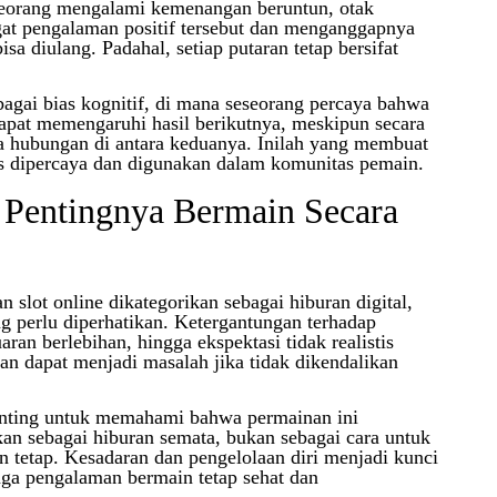
seorang mengalami kemenangan beruntun, otak
at pengalaman positif tersebut dan menganggapnya
isa diulang. Padahal, setiap putaran tetap bersifat
ebagai bias kognitif, di mana seseorang percaya bahwa
apat memengaruhi hasil berikutnya, meskipun secara
a hubungan di antara keduanya. Inilah yang membuat
rus dipercaya dan digunakan dalam komunitas pemain.
 Pentingnya Bermain Secara
 slot online dikategorikan sebagai hiburan digital,
ng perlu diperhatikan. Ketergantungan terhadap
ran berlebihan, hingga ekspektasi tidak realistis
n dapat menjadi masalah jika tidak dikendalikan
penting untuk memahami bahwa permainan ini
an sebagai hiburan semata, bukan sebagai cara untuk
n tetap. Kesadaran dan pengelolaan diri menjadi kunci
ga pengalaman bermain tetap sehat dan