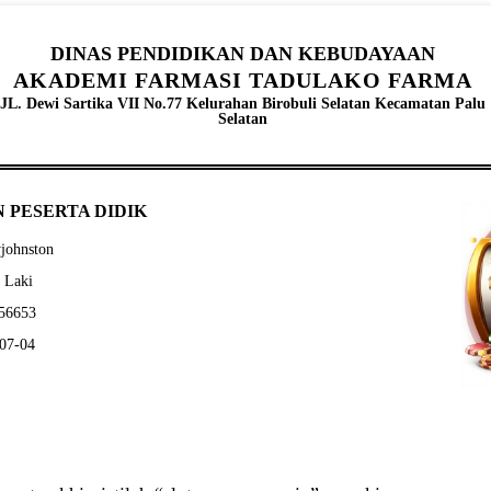
DINAS PENDIDIKAN DAN KEBUDAYAAN
AKADEMI FARMASI TADULAKO FARMA
JL. Dewi Sartika VII No.77 Kelurahan Birobuli Selatan Kecamatan Palu
Selatan
 PESERTA DIDIK
johnston
- Laki
656653
-07-04