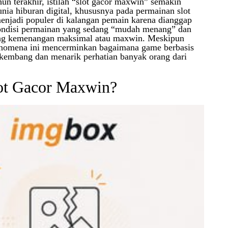
un terakhir, istilah “slot gacor maxwin” semakin
unia hiburan digital, khususnya pada permainan slot
 menjadi populer di kalangan pemain karena dianggap
ndisi permainan yang sedang “mudah menang” dan
ng kemenangan maksimal atau maxwin. Meskipun
fenomena ini mencerminkan bagaimana game berbasis
rkembang dan menarik perhatian banyak orang dari
lot Gacor Maxwin?