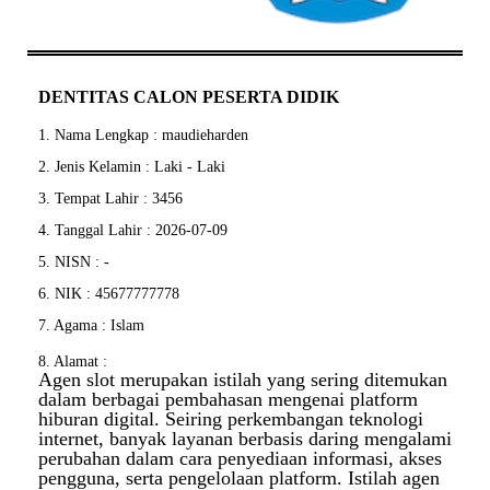
DENTITAS CALON PESERTA DIDIK
1. Nama Lengkap : maudieharden
2. Jenis Kelamin : Laki - Laki
3. Tempat Lahir : 3456
4. Tanggal Lahir : 2026-07-09
5. NISN : -
6. NIK : 45677777778
7. Agama : Islam
8. Alamat :
Agen slot merupakan istilah yang sering ditemukan
dalam berbagai pembahasan mengenai platform
hiburan digital. Seiring perkembangan teknologi
internet, banyak layanan berbasis daring mengalami
perubahan dalam cara penyediaan informasi, akses
pengguna, serta pengelolaan platform. Istilah agen