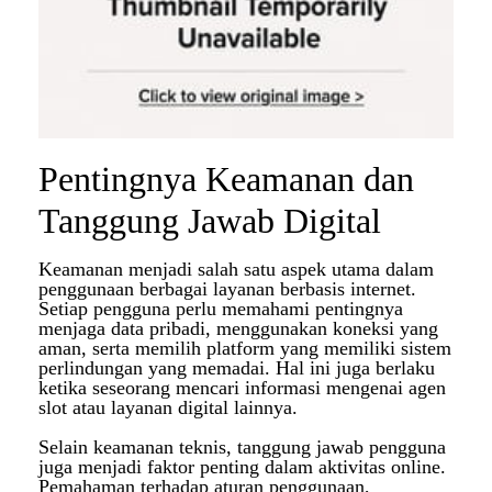
Pentingnya Keamanan dan
Tanggung Jawab Digital
Keamanan menjadi salah satu aspek utama dalam
penggunaan berbagai layanan berbasis internet.
Setiap pengguna perlu memahami pentingnya
menjaga data pribadi, menggunakan koneksi yang
aman, serta memilih platform yang memiliki sistem
perlindungan yang memadai. Hal ini juga berlaku
ketika seseorang mencari informasi mengenai agen
slot atau layanan digital lainnya.
Selain keamanan teknis, tanggung jawab pengguna
juga menjadi faktor penting dalam aktivitas online.
Pemahaman terhadap aturan penggunaan,