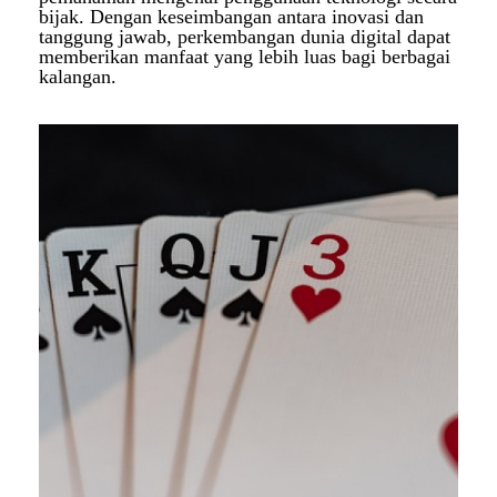
bijak. Dengan keseimbangan antara inovasi dan
tanggung jawab, perkembangan dunia digital dapat
memberikan manfaat yang lebih luas bagi berbagai
kalangan.