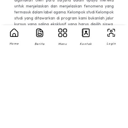
untuk menjelaskan dan menjelaskan fenomena yang
termasuk dalam label agama. Kelompok studi Kelompok
studi yang ditawarkan di program kami bukanlah jalur
kursus yang saling eksklusif yang harus dipilih siswa,
tetapi menunjukkan kelompok kursus yang ditawarkan
program untuk mencerminkan orientasi dan kekuatan
kurikulum dan pengembangan penelitian kami. Saat ini,
Login
Home
Berita
Menu
Kontak
fokus program berkisar pada tiga kelompok utama: a.
Hubungan Antar Agama (IRR); b. Agama dan Budaya
Lokal (RLC); dan c. Agama dan Isu Kontemporer (RCI).
Akademi Farmasi Tadulako Farma © All rights reserved.