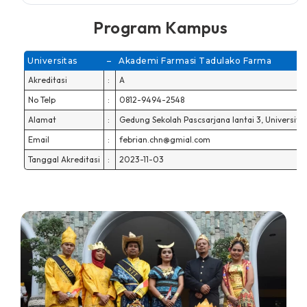
Program Kampus
Universitas
–
Akademi Farmasi Tadulako Farma
Akreditasi
:
A
No Telp
:
0812-9494-2548
Alamat
:
Gedung Sekolah Pascsarjana lantai 3, Universita
Email
:
febrian.chn@gmial.com
Tanggal Akreditasi
:
2023-11-03