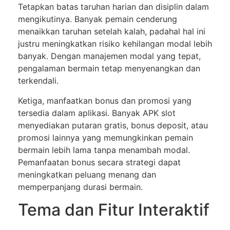
Tetapkan batas taruhan harian dan disiplin dalam
mengikutinya. Banyak pemain cenderung
menaikkan taruhan setelah kalah, padahal hal ini
justru meningkatkan risiko kehilangan modal lebih
banyak. Dengan manajemen modal yang tepat,
pengalaman bermain tetap menyenangkan dan
terkendali.
Ketiga, manfaatkan bonus dan promosi yang
tersedia dalam aplikasi. Banyak APK slot
menyediakan putaran gratis, bonus deposit, atau
promosi lainnya yang memungkinkan pemain
bermain lebih lama tanpa menambah modal.
Pemanfaatan bonus secara strategi dapat
meningkatkan peluang menang dan
memperpanjang durasi bermain.
Tema dan Fitur Interaktif