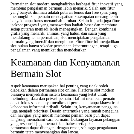
Permainan slot modern menghadirkan berbagai fitur inovatif yang
membuat pengalaman bermain lebih menarik. Salah satu fitur
yang banyak diminati adalah putaran bonus dan free spin, yang
memungkinkan pemain mendapatkan kesempatan menang lebih
banyak tanpa harus menambah taruhan. Selain itu, ada juga fitur
jackpot progresif yang menawarkan hadiah besar dan membuat
setiap putaran menjadi lebih menegangkan. Dengan kombinasi
grafis yang menarik, animasi yang halus, dan suara yang
mendukung tema permainan, slot menciptakan pengalaman
bermain yang imersif dan menghibur. Fitur-fitur ini menjadikan
slot bukan hanya sekadar permainan keberuntungan, tetapi juga
pengalaman yang memikat dan mendebarkan.
Keamanan dan Kenyamanan
Bermain Slot
Aspek keamanan merupakan hal penting yang tidak boleh
diabaikan dalam permainan slot online. Platform slot modern
biasanya menyediakan sistem keamanan yang ketat untuk
melindungi data dan privasi pemain. Hal ini membuat pemain
dapat fokus sepenuhnya menikmati permainan tanpa khawatir akan
kebocoran informasi pribadi. Selain itu, kenyamanan pengguna
juga menjadi prioritas. Desain antarmuka yang ramah pengguna
dan navigasi yang mudah membuat pemain baru pun dapat
langsung memahami cara bermain. Dukungan layanan pelanggan
yang responsif juga memastikan bahwa setiap kendala atau
pertanyaan dapat ditangani dengan cepat, sehingga pengalaman
bermain tetap menyenangkan dan lancar.