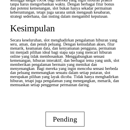
sehingga sangat cocok bagi mereka yang ingin hiburan praktis
tanpa harus mengorbankan waktu. Dengan berbagai fitur bonus
dan potensi kemenangan, slot bukan hanya sekadar permainan
keberuntungan, tetapi juga sarana untuk mengasah kesabaran,
strategi sederhana, dan insting dalam mengambil keputusan.
Kesimpulan
Secara keseluruhan, slot menghadirkan pengalaman hiburan yang
seru, aman, dan penuh peluang. Dengan kemudahan akses, fitur
menarik, keamanan data, dan kenyamanan pengguna, permainan
ini menjadi pilihan ideal bagi siapa saja yang mencari hiburan
online yang tidak membosankan. Menggabungkan sensasi
kemenangan, hiburan interaktif, dan berbagai tema yang unik, slot
memberikan pengalaman bermain yang memikat dan
menyenangkan. Bagi mereka yang ingin mencoba sensasi berbeda
dan peluang memenangkan sesuatu dalam setiap putaran, slot
merupakan pilihan yang layak dicoba. Tidak hanya menghadirkan
hiburan, tetapi juga pengalaman yang menegangkan, menarik, dan
memuaskan setiap penggemar permainan daring.
Pending