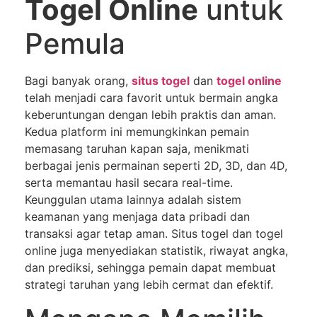
Togel Online
untuk
Pemula
Bagi banyak orang,
situs togel
dan
togel online
telah menjadi cara favorit untuk bermain angka
keberuntungan dengan lebih praktis dan aman.
Kedua platform ini memungkinkan pemain
memasang taruhan kapan saja, menikmati
berbagai jenis permainan seperti 2D, 3D, dan 4D,
serta memantau hasil secara real-time.
Keunggulan utama lainnya adalah sistem
keamanan yang menjaga data pribadi dan
transaksi agar tetap aman. Situs togel dan togel
online juga menyediakan statistik, riwayat angka,
dan prediksi, sehingga pemain dapat membuat
strategi taruhan yang lebih cermat dan efektif.