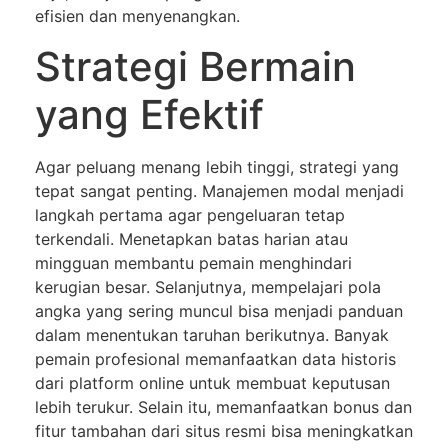
efisien dan menyenangkan.
Strategi Bermain
yang Efektif
Agar peluang menang lebih tinggi, strategi yang
tepat sangat penting. Manajemen modal menjadi
langkah pertama agar pengeluaran tetap
terkendali. Menetapkan batas harian atau
mingguan membantu pemain menghindari
kerugian besar. Selanjutnya, mempelajari pola
angka yang sering muncul bisa menjadi panduan
dalam menentukan taruhan berikutnya. Banyak
pemain profesional memanfaatkan data historis
dari platform online untuk membuat keputusan
lebih terukur. Selain itu, memanfaatkan bonus dan
fitur tambahan dari situs resmi bisa meningkatkan