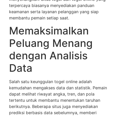
terpercaya biasanya menyediakan panduan
keamanan serta layanan pelanggan yang siap
membantu pemain setiap saat.
Memaksimalkan
Peluang Menang
dengan Analisis
Data
Salah satu keunggulan togel online adalah
kemudahan mengakses data dan statistik. Pemain
dapat melihat riwayat angka, tren, dan pola
tertentu untuk membantu menentukan taruhan
berikutnya. Beberapa situs juga menyediakan
prediksi berbasis data sebelumnya, memberi