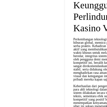
Keunggu
Perlindu
Kasino 
Perkembangan teknologi 
hiburan global, memicu p
serba praktis. Kehadiran 
aktif yang membutuhkan 
waktu khusus untuk mela
beredar, integritas siste
oleh pengguna demi men
kompetitif ini, beralih k
sangat direkomendasika
stabil, serta didukung ol
menghadirkan rasa aman
visual dan ketegangan in
pribadi mereka kapan sa
Keberhasilan dari pengem
para ahli teknologi dala
sistem dilakukan secara 
teknis, sementara efek s
kompetitif yang positif 
menempatkan kenyamanan 
siber ini sukses menetap