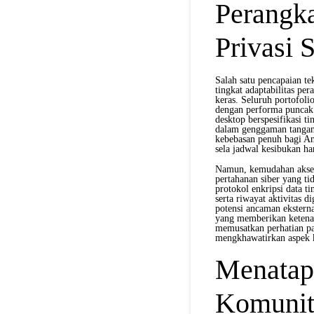
Perangka
Privasi 
Salah satu pencapaian te
tingkat adaptabilitas per
keras. Seluruh portofoli
dengan performa puncak 
desktop berspesifikasi t
dalam genggaman tangan 
kebebasan penuh bagi An
sela jadwal kesibukan ha
Namun, kemudahan akses 
pertahanan siber yang t
protokol enkripsi data t
serta riwayat aktivitas 
potensi ancaman eksterna
yang memberikan ketenan
memusatkan perhatian pa
mengkhawatirkan aspek k
Menatap
Komunita