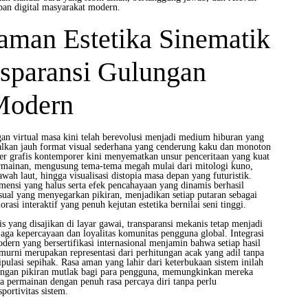
an digital masyarakat modern.
aman Estetika Sinematik
nsparansi Gulungan
 Modern
an virtual masa kini telah berevolusi menjadi medium hiburan yang
galkan jauh format visual sederhana yang cenderung kaku dan monoton
ner grafis kontemporer kini menyematkan unsur penceritaan yang kuat
ermainan, mengusung tema-tema megah mulai dari mitologi kuno,
wah laut, hingga visualisasi distopia masa depan yang futuristik.
mensi yang halus serta efek pencahayaan yang dinamis berhasil
sual yang menyegarkan pikiran, menjadikan setiap putaran sebagai
asi interaktif yang penuh kejutan estetika bernilai seni tinggi.
s yang disajikan di layar gawai, transparansi mekanis tetap menjadi
aga kepercayaan dan loyalitas komunitas pengguna global. Integrasi
ern yang bersertifikasi internasional menjamin bahwa setiap hasil
urni merupakan representasi dari perhitungan acak yang adil tanpa
ulasi sepihak. Rasa aman yang lahir dari keterbukaan sistem inilah
ngan pikiran mutlak bagi para pengguna, memungkinkan mereka
a permainan dengan penuh rasa percaya diri tanpa perlu
ortivitas sistem.