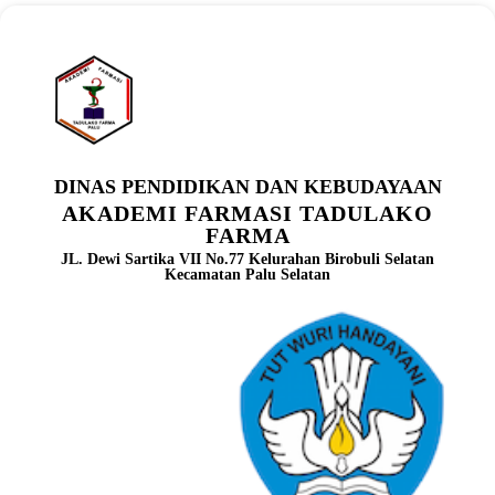
DINAS PENDIDIKAN DAN KEBUDAYAAN
AKADEMI FARMASI TADULAKO
FARMA
JL. Dewi Sartika VII No.77 Kelurahan Birobuli Selatan
Kecamatan Palu Selatan