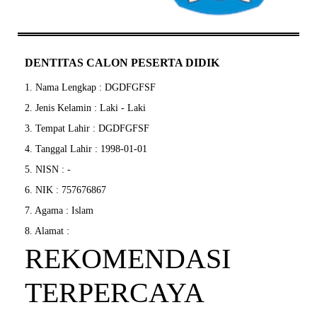
DENTITAS CALON PESERTA DIDIK
1. Nama Lengkap : DGDFGFSF
2. Jenis Kelamin : Laki - Laki
3. Tempat Lahir : DGDFGFSF
4. Tanggal Lahir : 1998-01-01
5. NISN : -
6. NIK : 757676867
7. Agama : Islam
8. Alamat :
REKOMENDASI
TERPERCAYA